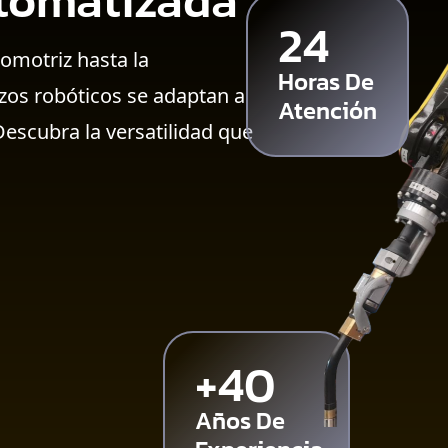
tomatizada
24
omotriz hasta la
Horas De
zos robóticos se adaptan a
Atención
Descubra la versatilidad que
+
40
Años De